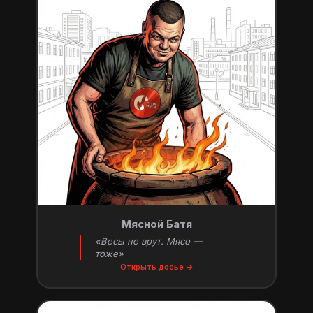
Мясной Батя
«Весы не врут. Мясо —
тоже»
Открыть досье →