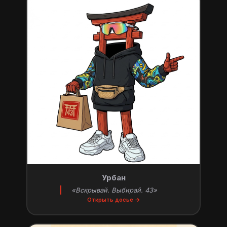
Урбан
«Вскрывай. Выбирай. 43»
Открыть досье →