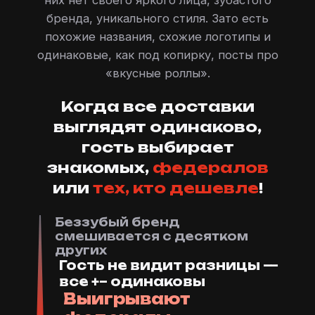
них нет своего яркого лица, зубастого
бренда, уникального стиля. Зато есть
похожие названия, схожие логотипы и
одинаковые, как под копирку, посты про
«вкусные роллы».
Когда все доставки
выглядят одинаково,
гость выбирает
знакомых,
федералов
или
тех, кто дешевле
!
Беззубый бренд
смешивается с десятком
других
Гость не видит разницы —
все +– одинаковы
Выигрывают