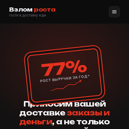
Взлом
роста
гости в доставку еды
77%
РОСТ ВЫРУЧКИ ЗА ГОД*
Приносим вашей
доставке
заказы и
деньги
, а не только